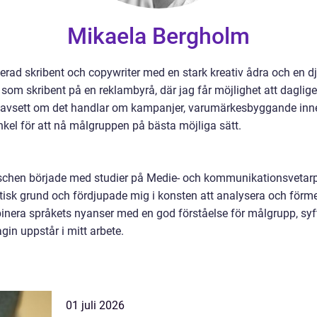
Mikaela Bergholm
erad skribent och copywriter med en stark kreativ ådra och en 
en som skribent på en reklambyrå, där jag får möjlighet att dagli
Oavsett om det handlar om kampanjer, varumärkesbyggande innehål
 vinkel för att nå målgruppen på bästa möjliga sätt.
chen började med studier på Medie- och kommunikationsvetar
oretisk grund och fördjupade mig i konsten att analysera och förme
mbinera språkets nyanser med en god förståelse för målgrupp, syf
agin uppstår i mitt arbete.
01 juli 2026