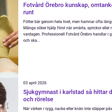
Fotvård Örebro kunskap, omtanke och friska fötter året
runt
Fötter bär genom hela livet, men hamnar ofta längst
Många söker hjälp först när smärta, sprickor elle
vardagen. Professionell Fotvård Örebro handlar i 
och ska...
03 april 2026
Sjukgymnast i karlstad så hittar du rätt hjälp för kropp
och rörelse
När värken i rygg, nacke eller knän inte släpper p