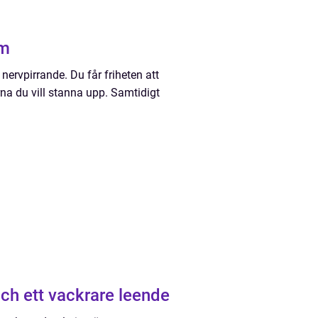
am
ervpirrande. Du får friheten att
na du vill stanna upp. Samtidigt
och ett vackrare leende