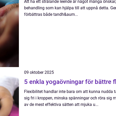
Att ha ett strålande leende är något många önskar,
behandling som kan hjälpa till att uppnå detta. Ge
förbättras både tandh&aum...
09 oktober 2025
5 enkla yogaövningar för bättre fl
Flexibilitet handlar inte bara om att kunna nudda 
sig fri i kroppen, minska spänningar och röra sig m
av de mest effektiva sätten att mjuka u...