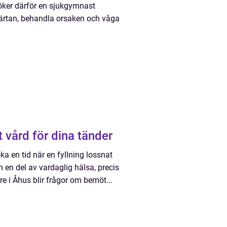
söker därför en sjukgymnast
smärtan, behandla orsaken och våga
ttar du rätt vård för dina tänder
a en tid när en fyllning lossnat
 en del av vardaglig hälsa, precis
e i Åhus blir frågor om bemöt...