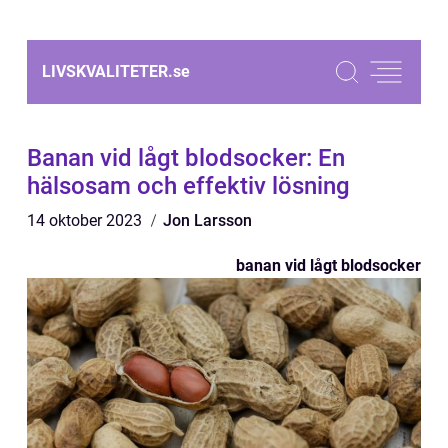
LIVSKVALITETER.
se
Banan vid lågt blodsocker: En
hälsosam och effektiv lösning
14 oktober 2023
Jon Larsson
banan vid lågt blodsocker