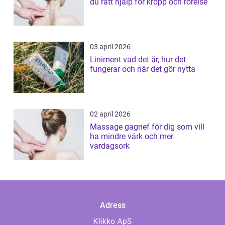
du rätt hjälp för kropp och rörelse
03 april 2026
Liniment vad det är, hur det
fungerar och när det gör nytta
02 april 2026
Massage gagnef för dig som vill
ha mindre värk och mer
vardagsork
Adress