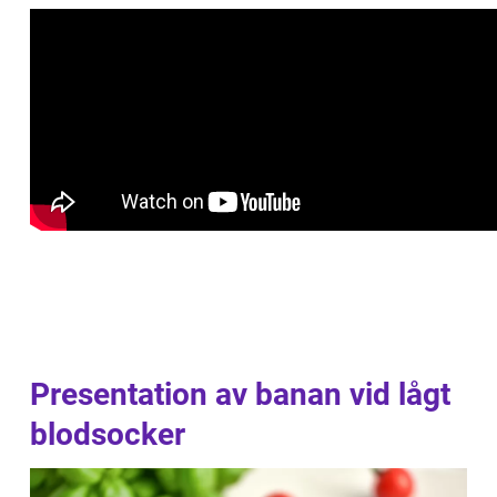
Presentation av banan vid lågt
blodsocker