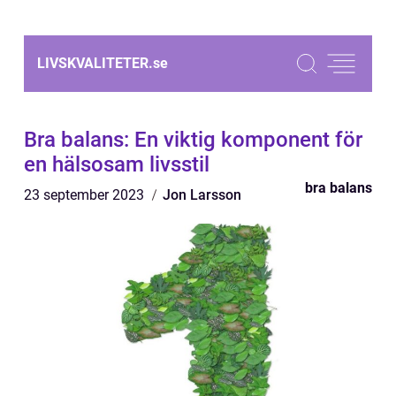
LIVSKVALITETER.
se
Bra balans: En viktig komponent för
en hälsosam livsstil
bra balans
23 september 2023
Jon Larsson