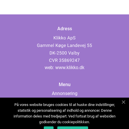
Adress
web:
www.klikko.dk
Menu
Annonsering
Om oss
På vores website bruges cookies til at huske dine indstillinger,
Cookies
statistik og personalisering af indhold og annoncer. Denne
information deles med tredjepart. Ved fortsat brug af websiden
Kontakta oss
godkender du cookiepolitikken.
Sitemap