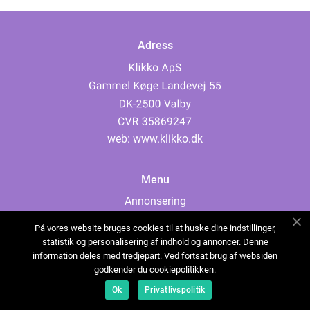
Adress
web:
www.klikko.dk
Menu
Annonsering
Om oss
På vores website bruges cookies til at huske dine indstillinger,
Cookies
statistik og personalisering af indhold og annoncer. Denne
information deles med tredjepart. Ved fortsat brug af websiden
Kontakta oss
godkender du cookiepolitikken.
Sitemap
Ok
Privatlivspolitik