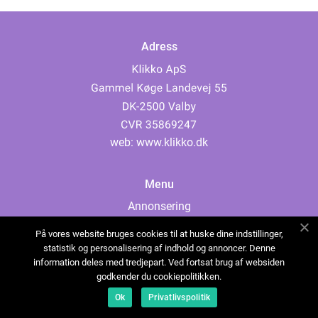
Adress
web:
www.klikko.dk
Menu
Annonsering
Om oss
På vores website bruges cookies til at huske dine indstillinger,
Cookies
statistik og personalisering af indhold og annoncer. Denne
information deles med tredjepart. Ved fortsat brug af websiden
Kontakta oss
godkender du cookiepolitikken.
Sitemap
Ok
Privatlivspolitik