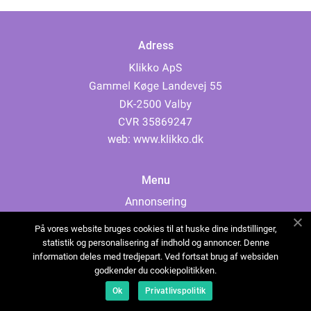
Adress
web:
www.klikko.dk
Menu
Annonsering
Om oss
På vores website bruges cookies til at huske dine indstillinger,
Cookies
statistik og personalisering af indhold og annoncer. Denne
information deles med tredjepart. Ved fortsat brug af websiden
Kontakta oss
godkender du cookiepolitikken.
Sitemap
Ok
Privatlivspolitik