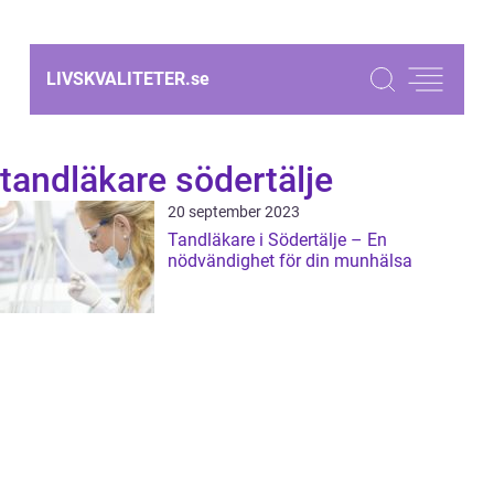
LIVSKVALITETER.
se
tandläkare södertälje
20 september 2023
Tandläkare i Södertälje – En
nödvändighet för din munhälsa