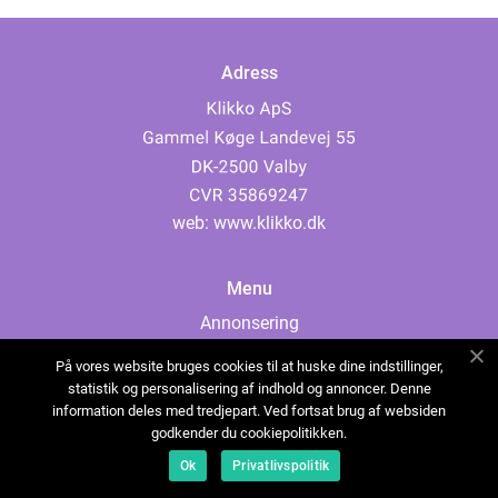
Adress
web:
www.klikko.dk
Menu
Annonsering
Om oss
På vores website bruges cookies til at huske dine indstillinger,
Cookies
statistik og personalisering af indhold og annoncer. Denne
information deles med tredjepart. Ved fortsat brug af websiden
Kontakta oss
godkender du cookiepolitikken.
Sitemap
Ok
Privatlivspolitik