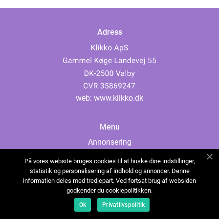
Adress
web:
www.klikko.dk
Menu
Annonsering
Om oss
På vores website bruges cookies til at huske dine indstillinger,
Cookies
statistik og personalisering af indhold og annoncer. Denne
information deles med tredjepart. Ved fortsat brug af websiden
Kontakta oss
godkender du cookiepolitikken.
Sitemap
Ok
Privatlivspolitik