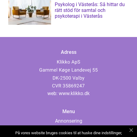
Psykolog i Västerås: Så hittar du
rätt stöd för samtal och
psykoterapi i Västerås
Adress
web:
www.klikko.dk
Menu
Annonsering
Om oss
På vores website bruges cookies til at huske dine indstillinger,