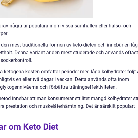
 varav några är populära inom vissa samhällen eller hälso- och
yper:
 den mest traditionella formen av keto-dieten och innebär en låg
fetthalt. Denna variant är den mest studerade och används oftast
sockerkontroll.
ka ketogena kosten omfattar perioder med låga kolhydrater följt 
ligtvis en eller två dagar i veckan. Detta används ofta inom
lglykogennivåerna och förbättra träningseffektiviteten.
etod innebär att man konsumerar ett litet mängd kolhydrater st
ättra prestation och muskelåterhämtning. Det är särskilt populärt
ar om Keto Diet