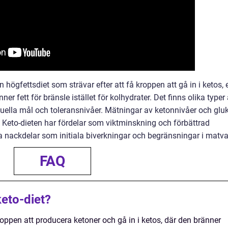
högfettsdiet som strävar efter att få kroppen att gå in i ketos, e
er fett för bränsle istället för kolhydrater. Det finns olika typer
iduella mål och toleransnivåer. Mätningar av ketonnivåer och glu
 Keto-dieten har fördelar som viktminskning och förbättrad
 nackdelar som initiala biverkningar och begränsningar i matva
FAQ
keto-diet?
kroppen att producera ketoner och gå in i ketos, där den bränner