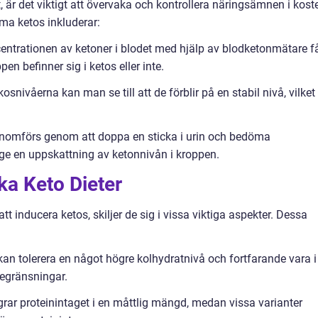
, är det viktigt att övervaka och kontrollera näringsämnen i kost
a ketos inkluderar:
entrationen av ketoner i blodet med hjälp av blodketonmätare f
n befinner sig i ketos eller inte.
nivåerna kan man se till att de förblir på en stabil nivå, vilket
genomförs genom att doppa en sticka i urin och bedöma
tt ge en uppskattning av ketonnivån i kroppen.
ka Keto Dieter
 att inducera ketos, skiljer de sig i vissa viktiga aspekter. Dessa
 kan tolerera en något högre kolhydratnivå och fortfarande vara i
begränsningar.
agrar proteinintaget i en måttlig mängd, medan vissa varianter