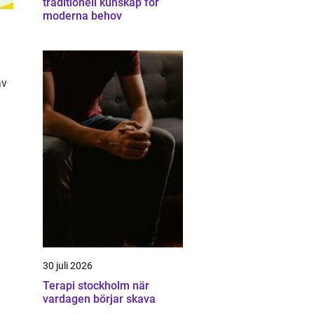
traditionell kunskap för
moderna behov
av
30 juli 2026
Terapi stockholm när
vardagen börjar skava