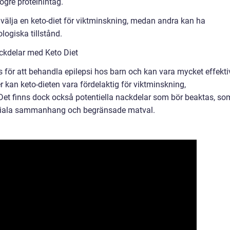
gre proteinintag.
 välja en keto-diet för viktminskning, medan andra kan ha
ologiska tillstånd.
ckdelar med Keto Diet
ts för att behandla epilepsi hos barn och kan vara mycket effekti
r kan keto-dieten vara fördelaktig för viktminskning,
 Det finns dock också potentiella nackdelar som bör beaktas, so
 sociala sammanhang och begränsade matval.