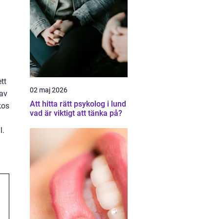
tt
02 maj 2026
 av
Att hitta rätt psykolog i lund
kos
vad är viktigt att tänka på?
l.