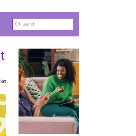
t
iet