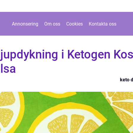
Annonsering
Om oss
Cookies
Kontakta oss
Djupdykning i Ketogen Kos
lsa
keto d