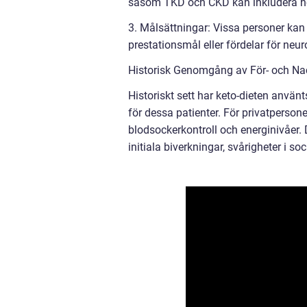
såsom TKD och CKD kan inkludera hö
3. Målsättningar: Vissa personer kan
prestationsmål eller fördelar för neur
Historisk Genomgång av För- och Na
Historiskt sett har keto-dieten använ
för dessa patienter. För privatpersone
blodsockerkontroll och energinivåer.
initiala biverkningar, svårigheter i