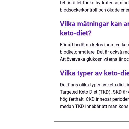
fett istället för kolhydrater som br
blodsockerkontroll och ökade ener
Vilka mätningar kan a
keto-diet?
För att bedöma ketos inom en ket
blodketonmätare. Det är också möj
Att övervaka glukosnivåerna är ocks
Vilka typer av keto-die
Det finns olika typer av keto-diet,
Targeted Keto Diet (TKD). SKD är d
hög fetthalt. CKD innebär perioder
medan TKD innebär att man konsume