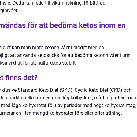
änsle. Detta kan leda till viktminskning, förbättrad
ginivåer.
nvändas för att bedöma ketos inom en
o-diet kan man mäta ketonnivåer i blodet med en
ligt att använda ketosticks för att bedöma ketonnivåer i urin.
å viktigt för att hålla ketos stabilt.
t finns det?
 inklusive Standard Keto Diet (SKD), Cyclic Keto Diet (CKD) och
en traditionella formen med låg kolhydrat-, måttlig protein- och
 med låga kolhydrater följt av perioder med högt kolhydratintag,
rar en liten mängd kolhydrater före eller efter träning.