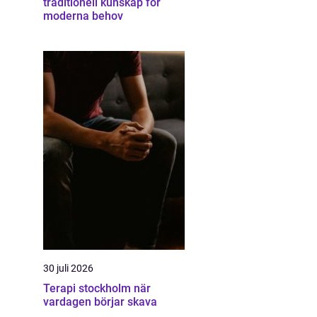
traditionell kunskap för
moderna behov
30 juli 2026
Terapi stockholm när
vardagen börjar skava