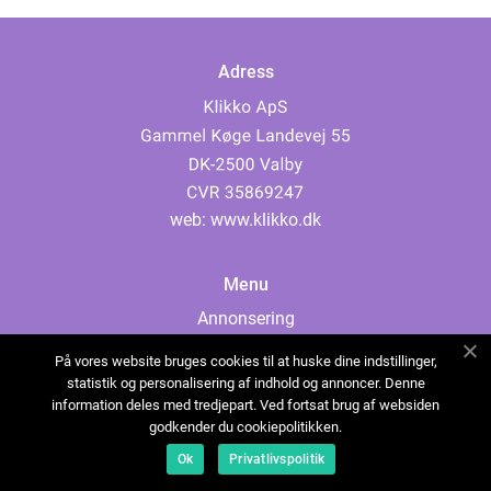
Adress
web:
www.klikko.dk
Menu
Annonsering
Om oss
På vores website bruges cookies til at huske dine indstillinger,
Cookies
statistik og personalisering af indhold og annoncer. Denne
information deles med tredjepart. Ved fortsat brug af websiden
Kontakta oss
godkender du cookiepolitikken.
Sitemap
Ok
Privatlivspolitik