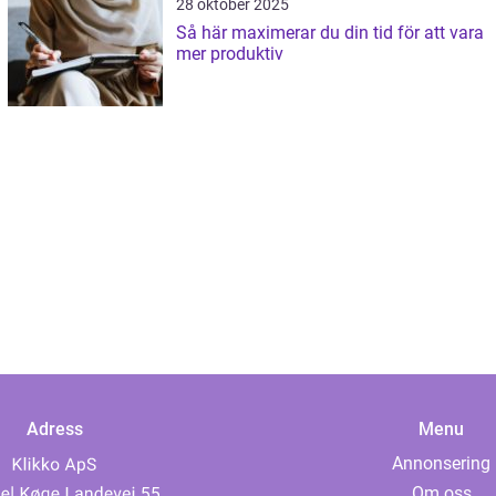
28 oktober 2025
Så här maximerar du din tid för att vara
mer produktiv
Adress
Menu
Annonsering
Om oss