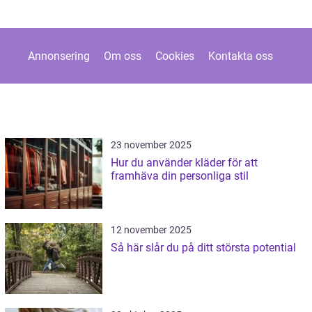
Annonsering
Om oss
Cookies
Kontakta oss
23 november 2025
Hur du använder kläder för att
framhäva din personliga stil
12 november 2025
Så här slår du på ditt största potential