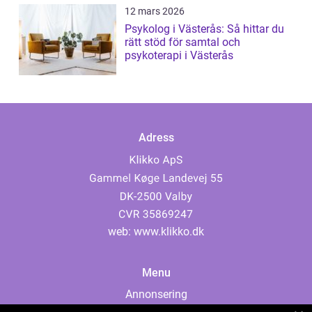
12 mars 2026
Psykolog i Västerås: Så hittar du
rätt stöd för samtal och
psykoterapi i Västerås
Adress
web:
www.klikko.dk
Menu
Annonsering