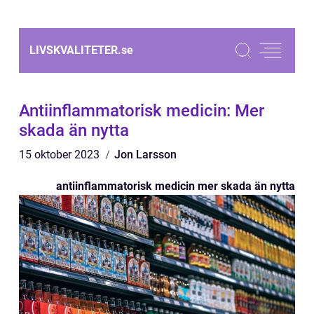
LIVSKVALITETER.
se
Antiinflammatorisk medicin: Mer
skada än nytta
15 oktober 2023
Jon Larsson
antiinflammatorisk medicin mer skada än nytta