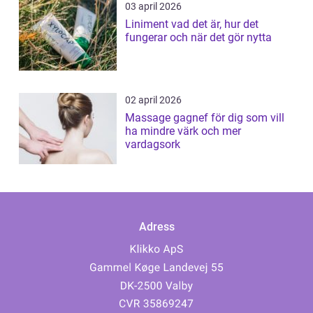
03 april 2026
Liniment vad det är, hur det
fungerar och när det gör nytta
02 april 2026
Massage gagnef för dig som vill
ha mindre värk och mer
vardagsork
Adress