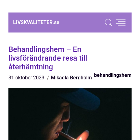
LIVSKVALITETER.
se
Behandlingshem – En
livsförändrande resa till
återhämtning
behandlingshem
31 oktober 2023
Mikaela Bergholm