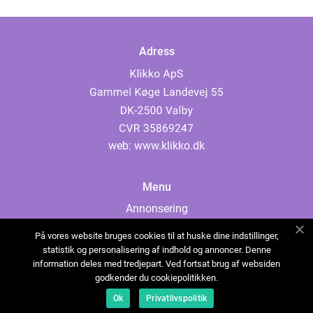
Adress
web:
www.klikko.dk
Menu
Annonsering
Om oss
På vores website bruges cookies til at huske dine indstillinger,
Cookies
statistik og personalisering af indhold og annoncer. Denne
information deles med tredjepart. Ved fortsat brug af websiden
Kontakta oss
godkender du cookiepolitikken.
Sitemap
Ok
Privatlivspolitik