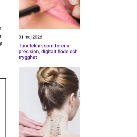
i
r
r
01 maj 2026
gt
Tandteknik som förenar
precision, digitalt flöde och
trygghet