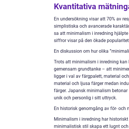
Kvantitativa mätnin
En undersökning visar att 70% av re
simplistiska och avancerade karakt
sa att minimalism i inredning hjälpt
siffror visar på den ökade popularit
En diskussion om hur olika ”minimali
Trots att minimalism i inredning kan ha
gemensam grundtanke – att minimera
ligger i val av färgpalett, material 
material och ljusa färger medan indu
färger. Japansk minimalism betonar
unik och personlig i sitt uttryck.
En historisk genomgång av för- och 
Minimalism i inredning har historiskt
minimalistisk stil skapa ett lugnt 