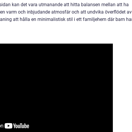
a sidan kan det vara utmanande att hitta balansen mellan att ha
pa en varm och inbjudande atmosfär och att undvika överflödet av
ing att hålla en minimalistisk stil i ett familjehem där barn ha