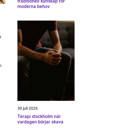
traditionell kunskap för
moderna behov
r
h
30 juli 2026
Terapi stockholm när
vardagen börjar skava