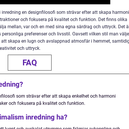
nredning en designfilosofi som strävar efter att skapa harmon
aktioner och fokusera på kvalitet och funktion. Det finns olika
älja mellan, var och en med sina egna särdrag och uttryck. Det ä
s personliga preferenser och livsstil. Oavsett vilken stil man välje
ll att skapa en lugn och avslappnad atmosfär i hemmet, samtidi
ativitet och uttryck.
FAQ
edning?
filosofi som strävar efter att skapa enkelhet och harmoni
ker och fokusera på kvalitet och funktion.
nimalism inredning ha?
tt lugnt och avskalat utrymme som främjar avkoppling och