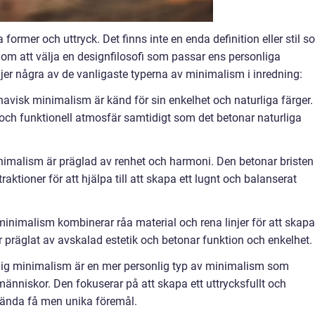
former och uttryck. Det finns inte en enda definition eller stil 
 om att välja en designfilosofi som passar ens personliga
öljer några av de vanligaste typerna av minimalism i inredning:
visk minimalism är känd för sin enkelhet och naturliga färger.
och funktionell atmosfär samtidigt som det betonar naturliga
malism är präglad av renhet och harmoni. Den betonar bristen
ktioner för att hjälpa till att skapa ett lugnt och balanserat
l minimalism kombinerar råa material och rena linjer för att skapa
r präglat av avskalad estetik och betonar funktion och enkelhet.
lig minimalism är en mer personlig typ av minimalism som
änniskor. Den fokuserar på att skapa ett uttrycksfullt och
ända få men unika föremål.