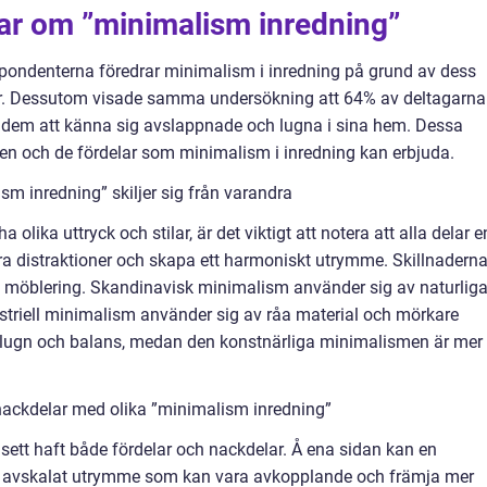
gar om ”minimalism inredning”
spondenterna föredrar minimalism i inredning på grund av dess
är. Dessutom visade samma undersökning att 64% av deltagarna
e dem att känna sig avslappnade och lugna i sina hem. Dessa
eten och de fördelar som minimalism i inredning kan erbjuda.
sm inredning” skiljer sig från varandra
 olika uttryck och stilar, är det viktigt att notera att alla delar e
 distraktioner och skapa ett harmoniskt utrymme. Skillnadern
och möblering. Skandinavisk minimalism använder sig av naturlig
striell minimalism använder sig av råa material och mörkare
 lugn och balans, medan den konstnärliga minimalismen är mer
nackdelar med olika ”minimalism inredning”
 sett haft både fördelar och nackdelar. Å ena sidan kan en
och avskalat utrymme som kan vara avkopplande och främja mer