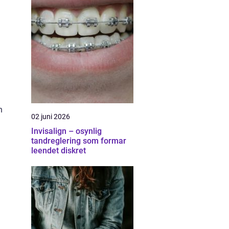
n
02 juni 2026
a
Invisalign – osynlig
a
tandreglering som formar
leendet diskret