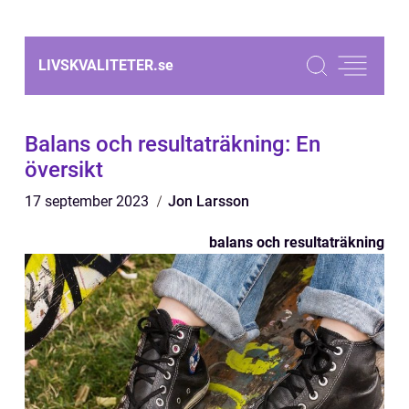
LIVSKVALITETER.
se
Balans och resultaträkning: En
översikt
17 september 2023
Jon Larsson
balans och resultaträkning