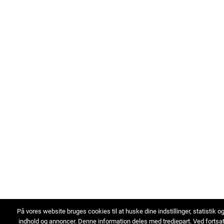
På vores website bruges cookies til at huske dine indstillinger, statistik o
indhold og annoncer. Denne information deles med tredjepart. Ved fortsa