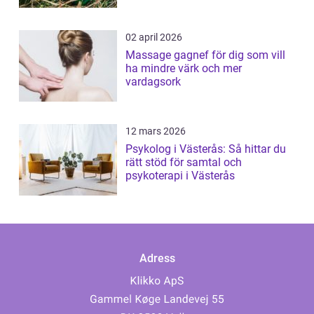
02 april 2026
Massage gagnef för dig som vill
ha mindre värk och mer
vardagsork
12 mars 2026
Psykolog i Västerås: Så hittar du
rätt stöd för samtal och
psykoterapi i Västerås
Adress