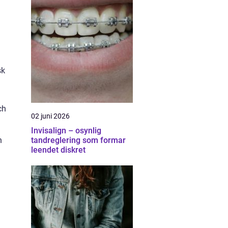
sk
ch
02 juni 2026
Invisalign – osynlig
n
tandreglering som formar
leendet diskret