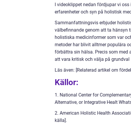
I videoklippet nedan fördjupar vi oss 
erfarenheter och syn på holistisk med
Sammanfattningsvis erbjuder holistis
välbefinnande genom att ta hänsyn till
holistiska medicinformer som var o
metoder har blivit alltmer populära o
förbättra sin hälsa. Precis som med al
att vara kritisk och välja på grundval 
Läs även: [Relaterad artikel om förde
Källor:
1. National Center for Complementar
Alternative, or Integrative Healt What
2. American Holistic Health Associati
källa].