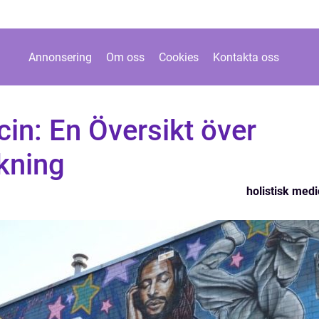
Annonsering
Om oss
Cookies
Kontakta oss
cin: En Översikt över
kning
holistisk medi