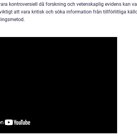
vara kontroversiell då forskning och vetenskaplig evidens kan va
tigt att vara kritisk och söka information från tillförlitliga käll
dlingsmetod.