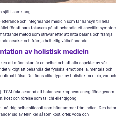
h själ i samklang
letterande och integrerande medicin som tar hänsyn till hela
tället för att bara fokusera på att behandla ett specifikt sympto
omfattande metod som strävar efter att hitta balans och främja
ande orsaker och främja helhetlig välbefinnande.
tation av holistisk medicin
ken att människan är en helhet och att alla aspekter av vår
det viktigt att behandla det fysiska, emotionella, mentala och
optimal hälsa. Det finns olika typer av holistisk medicin, var oc
M): TCM fokuserar på att balansera kroppens energiflöde genom
 kost och rörelse som tai chi eller qigong.
n uråldrig helhetsfilosofi som härstammar från Indien. Den beto
änder sig av tekniker såsom kost, örter, yoga och