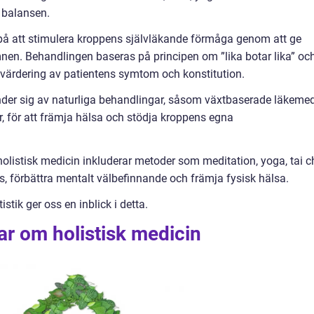
a balansen.
å att stimulera kroppens självläkande förmåga genom att ge
nen. Behandlingen baseras på principen om ”lika botar lika” oc
utvärdering av patientens symtom och konstitution.
der sig av naturliga behandlingar, såsom växtbaserade läkemed
r, för att främja hälsa och stödja kroppens egna
olistisk medicin inkluderar metoder som meditation, yoga, tai c
s, förbättra mentalt välbefinnande och främja fysisk hälsa.
stik ger oss en inblick i detta.
ar om holistisk medicin