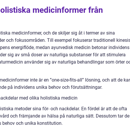
 holistiska medicinformer från
stiska medicinformer, och de skiljer sig åt i termer av sina
er och fokusområden. Till exempel fokuserar traditionell kinesi
ppens energiflöde, medan ayurvedisk medicin betonar individens
er sig av små doser av naturliga substanser för att stimulera
turmedicin använder sig av naturliga behandlingar som örter o
a medicinformer inte är en ”one-size-fits-all” lösning, och att de ka
ende på individens unika behov och förutsättningar.
ackdelar med olika holistiska medicin
tiska metoder sina för- och nackdelar. En fördel är att de ofta
vård och främjande av hälsa på naturliga sätt. Dessutom tar de
s behov och unika konstitution.