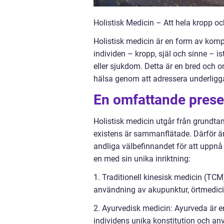
Holistisk Medicin – Att hela kropp oc
Holistisk medicin är en form av komp
individen – kropp, själ och sinne – is
eller sjukdom. Detta är en bred och 
hälsa genom att adressera underligg
En omfattande presen
Holistisk medicin utgår från grundtan
existens är sammanflätade. Därför är 
andliga välbefinnandet för att uppnå 
en med sin unika inriktning:
1. Traditionell kinesisk medicin (TC
användning av akupunktur, örtmedicin,
2. Ayurvedisk medicin: Ayurveda är e
individens unika konstitution och anv