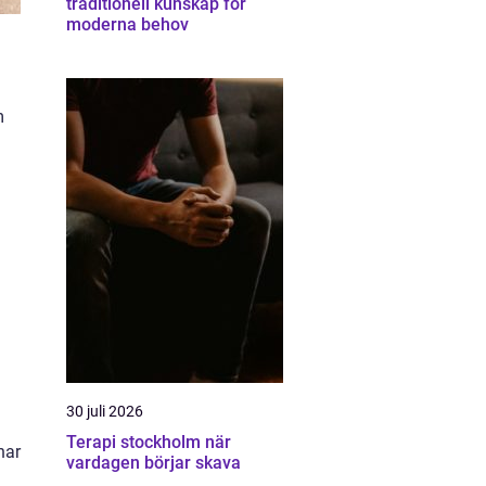
traditionell kunskap för
moderna behov
m
h
30 juli 2026
Terapi stockholm när
nar
vardagen börjar skava