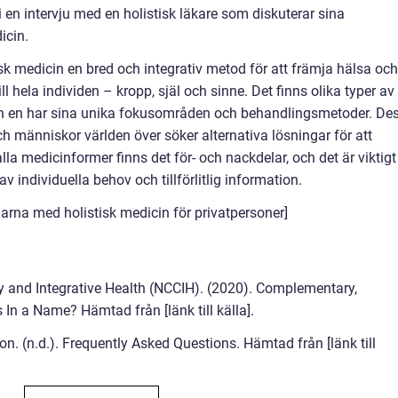
i en intervju med en holistisk läkare som diskuterar sina
icin.
k medicin en bred och integrativ metod för att främja hälsa och
 hela individen – kropp, själ och sinne. Det finns olika typer av
ch en har sina unika fokusområden och behandlingsmetoder. De
ch människor världen över söker alternativa lösningar för att
la medicinformer finns det för- och nackdelar, och det är viktigt
av individuella behov och tillförlitlig information.
larna med holistisk medicin för privatpersoner]
y and Integrative Health (NCCIH). (2020). Complementary,
s In a Name? Hämtad från [länk till källa].
on. (n.d.). Frequently Asked Questions. Hämtad från [länk till